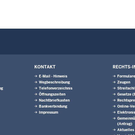
KONTAKT
RECHTS-I
E-Mail - Hinweis
Formular
Wegbeschreibung
Zeugen
ng
Telefonverzeichnis
Streit­sch
Öffnungszeiten
Gesetze 
Nachtbriefkasten
Rechtspr
Bankverbindung
Online-Ve
Impressum
Elektroni
Gemeinnüt
(Antrag)
Aktuelles