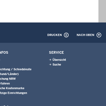
DRUCKEN
NACH OBEN
NFOS
SERVICE
e
Übersicht
Suche
lich­tung / Schieds­leute
(Bund/Länder)
echung NRW
rfahren
sche Kostenmarke
zige Einrichtungen