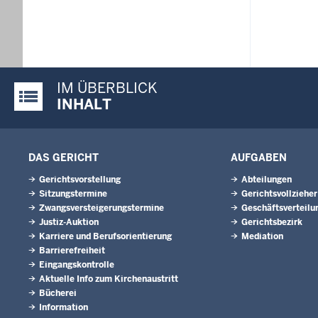
IM ÜBERBLICK
Justiz-Portal im Überblick:
INHALT
DAS GERICHT
AUFGABEN
Gerichtsvorstellung
Abteilungen
Sitzungstermine
Gerichtsvollzieher
Zwangs­ver­stei­ge­rungs­ter­mi­ne
Geschäftsverteilu
Justiz-Auktion
Gerichtsbezirk
Karriere und Berufsorientierung
Mediation
Barrierefreiheit
Eingangskontrolle
Aktuelle Info zum Kirchenaustritt
Bücherei
Information