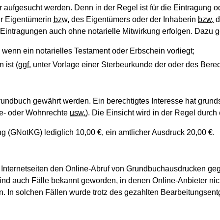
r aufgesucht werden. Denn in der Regel ist für die Eintragung o
er Eigentümerin
bzw.
des Eigentümers oder der Inhaberin
bzw.
d
Eintragungen auch ohne notarielle Mitwirkung erfolgen. Dazu 
wenn ein notarielles Testament oder Erbschein vorliegt;
 ist (
ggf.
unter Vorlage einer Sterbeurkunde der oder des Berec
rundbuch gewährt werden. Ein berechtigtes Interesse hat grunds
ge- oder Wohnrechte
usw.
). Die Einsicht wird in der Regel dur
g (GNotKG) lediglich 10,00 €, ein amtlicher Ausdruck 20,00 €.
re Internetseiten den Online-Abruf von Grundbuchausdrucken gege
sind auch Fälle bekannt geworden, in denen Online-Anbieter nich
 In solchen Fällen wurde trotz des gezahlten Bearbeitungsentg