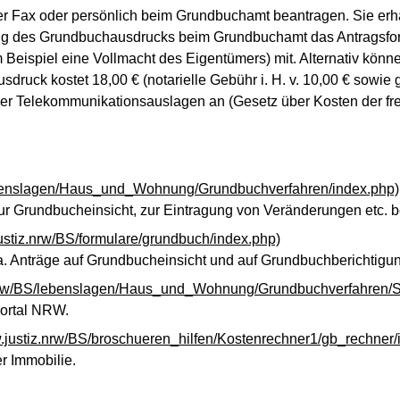
r Fax oder persönlich beim Grundbuchamt beantragen. Sie erh
gung des Grundbuchausdrucks beim Grundbuchamt das Antragsfor
um Beispiel eine Vollmacht des Eigentümers) mit. Alternativ kö
k kostet 18,00 € (notarielle Gebühr i. H. v. 10,00 € sowie ger
er Telekommunikationsauslagen an (Gesetz über Kosten der freiw
lebenslagen/Haus_und_Wohnung/Grundbuchverfahren/index.php)
ur Grundbucheinsicht, zur Eintragung von Veränderungen etc. 
ustiz.nrw/BS/formulare/grundbuch/index.php)
a. Anträge auf Grundbucheinsicht und auf Grundbuchberichtigun
z.nrw/BS/lebenslagen/Haus_und_Wohnung/Grundbuchverfahren/
portal NRW.
w.justiz.nrw/BS/broschueren_hilfen/Kostenrechner1/gb_rechner/
er Immobilie.