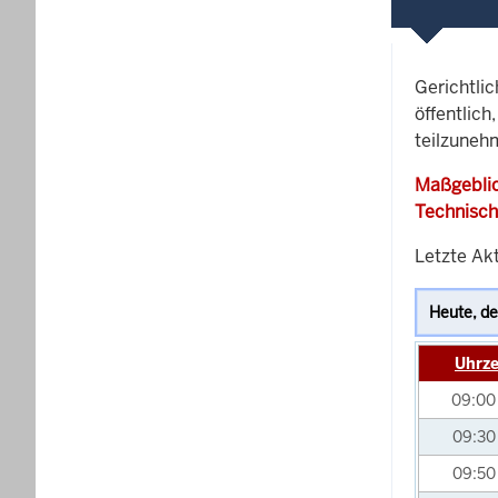
Gerichtli
öffentlich
teilzuneh
Maßgeblic
Technisch
Letzte Ak
Uhrze
09:0
09:3
09:5