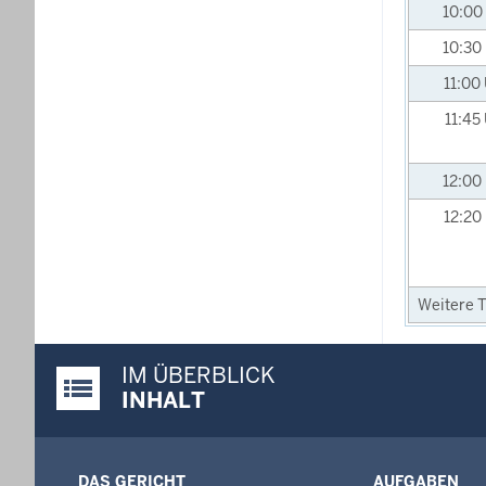
10:00
10:30
11:00
11:45
12:00
12:20
Weitere T
IM ÜBERBLICK
Justiz-Portal im Überblick:
INHALT
DAS GERICHT
AUFGABEN