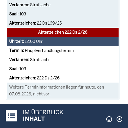
Strafsache
103
22 Ds 169/25
Aktenzeichen 222 Ds 2/26
12:00
Uhr
Hauptverhandlungstermin
Strafsache
103
222 Ds 2/26
Weitere Termininformationen liegen für heute, den
07.08.2026, nicht vor.
IM ÜBERBLICK
Justiz-Portal im Überblick:
INHALT