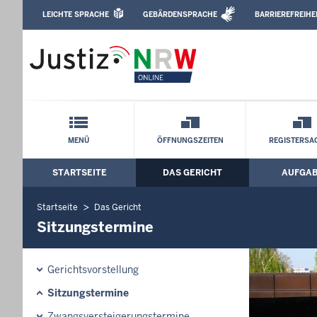
Direkt zum Inhalt
LEICHTE SPRACHE
GEBÄRDENSPRACHE
BARRIEREFREIHE
Leichte Sprache, Gebärdensprachenvideo u
Amtsgericht Lemgo: Sitzungstermine
Schnellnavigation mit Volltext-Suche
MENÜ
ÖFFNUNGSZEITEN
REGISTERSA
STARTSEITE
DAS GERICHT
AUFGA
Hauptmenü: Hauptnavigation
Startseite
Das Gericht
Sitzungstermine
Gerichtsvorstellung
Sitzungstermine
Zwangs­ver­stei­ge­rungs­ter­mi­ne