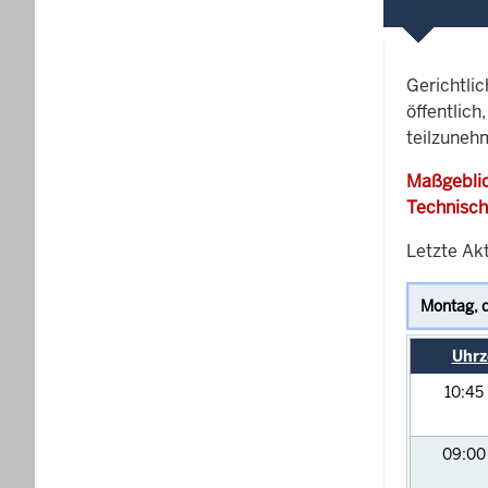
Gerichtli
öffentlich
teilzuneh
Maßgeblic
Technisch
Letzte Ak
Uhrz
10:45
09:0